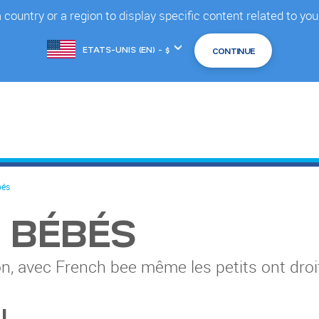
country or a region to display specific content related to you
Changer
de
marché
bés
 BÉBÉS
 avec French bee même les petits ont droit 
!