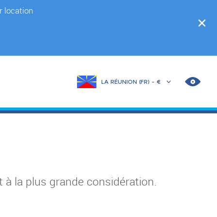
r location
✕
Changer
de
marché
AMÉL
LES
CONT
à la plus grande considération.