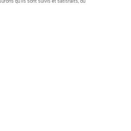
ns qu'ils sont suivis et satisfaits, du