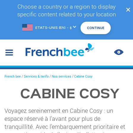
Accéder
Choose a country or a region to display
✕
au
specific content related to your location
contenu
principal
Changer
de
marché
AMÉL
LES
CONT
You
French bee
/
Services & tarifs
/
Nos services
/
Cabine Cosy
are
here
CABINE COSY
Voyagez sereinement en Cabine Cosy : un
espace réservé à l'avant pour plus de
tranquillité. Avec l'embarquement prioritaire et