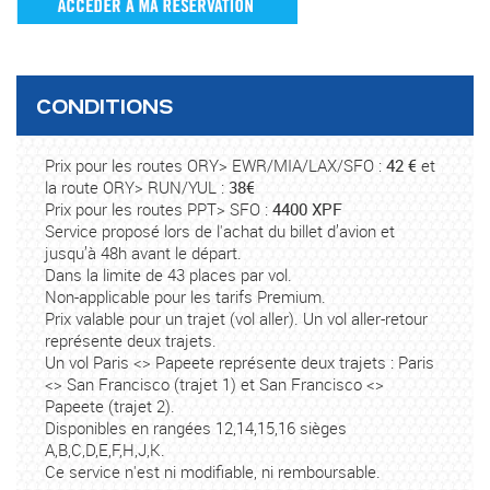
CONDITIONS
Prix pour les routes ORY> EWR/MIA/LAX/SFO :
42 €
et
la route ORY> RUN/YUL :
38€
Prix pour les routes PPT> SFO :
4400 XPF
Service proposé lors de l'achat du billet d’avion et
jusqu’à 48h avant le départ.
Dans la limite de 43 places par vol.
Non-applicable pour les tarifs Premium.
Prix valable pour un trajet (vol aller). Un vol aller-retour
représente deux trajets.
Un vol Paris <> Papeete représente deux trajets : Paris
<> San Francisco (trajet 1) et San Francisco <>
Papeete (trajet 2).
Disponibles en rangées 12,14,15,16 sièges
A,B,C,D,E,F,H,J,K.
Ce service n'est ni modifiable, ni remboursable.