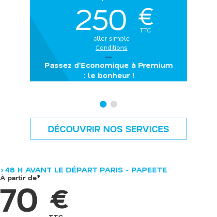
250
€
TTC
aller simple
Conditions
Passez d'Economique à Premium
: le bonheur !
DÉCOUVRIR NOS SERVICES
>48 H AVANT LE DÉPART PARIS - PAPEETE
À partir de*
70
€
TTC