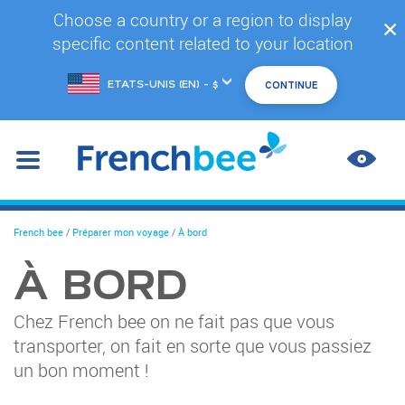
Accéder
Choose a country or a region to display
✕
au
specific content related to your location
contenu
principal
Changer
de
marché
AMÉL
LES
CONT
You
French bee
/
Préparer mon voyage
/
À bord
are
here
À BORD
Chez French bee on ne fait pas que vous
transporter, on fait en sorte que vous passiez
un bon moment !