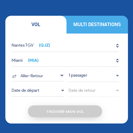
VOL
MULTI DESTINATIONS
Fill in the form fields in the right order.
Nantes TGV
(QJZ)
Miami
(MIA)
1 passager
Aller-Retour
Date de départ
Date de retour