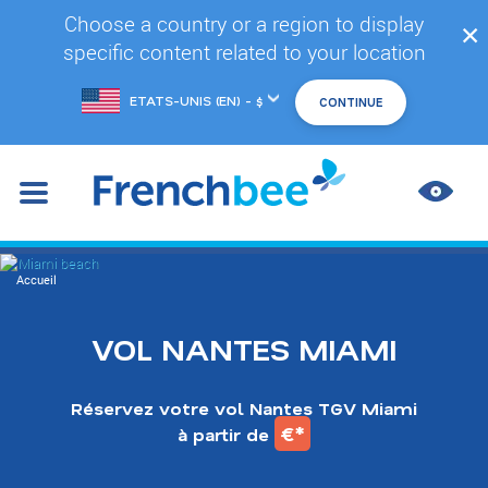
Accéder
Choose a country or a region to display
✕
au
specific content related to your location
contenu
principal
Changer
de
marché
AMÉL
LES
CONT
You
Accueil
are
here
VOL NANTES MIAMI
Réservez votre vol Nantes TGV Miami
€*
à partir de