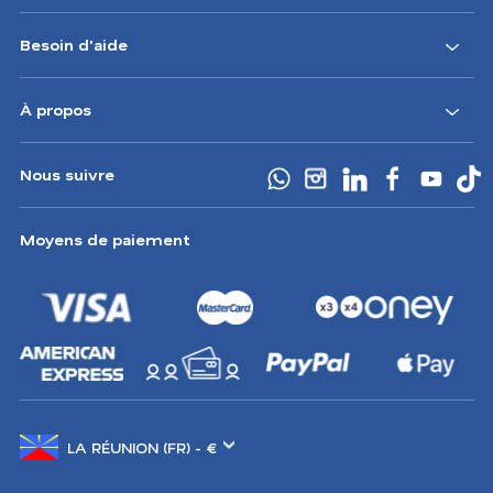
Besoin d'aide
À propos
Vol Lyon Los Angeles
voyagez
Nous suivre
sereinement avec notre offre
Train + Air
Moyens de paiement
Embarquez pour Los Angeles
directement depuis la gare de
Lyon Part-Dieu
Changer
de
La gare de Lyon Part-Dieu vous ouvre les portes des
États-Unis
marché
avec notre service Train + Air vers Los Angeles. Cette connexion