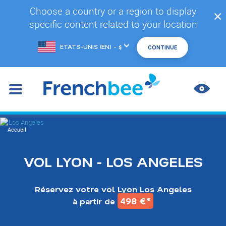
Accéder
Choose a country or a region to display
✕
au
specific content related to your location
contenu
principal
Changer
de
marché
AMÉL
LES
CONT
You
Accueil
are
here
VOL LYON - LOS ANGELES
Réservez votre vol Lyon Los Angeles
498 €*
à partir de