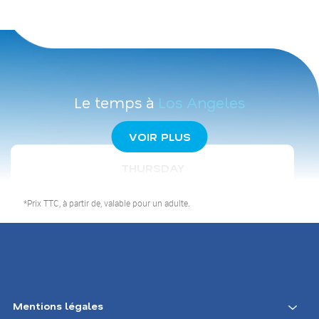
Le temps à
Los Angeles
VOIR PLUS
THURSDAY
*Prix TTC, à partir de, valable pour un adulte.
partlycloudy
22.9
℃
August 6 2026
Mentions légales