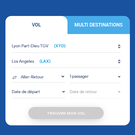
VOL
MULTI DESTINATIONS
Fill in the form fields in the right order.
Lyon Part-Dieu TGV
(XYD)
Los Angeles
(LAX)
1 passager
Aller-Retour
Date de départ
Date de retour